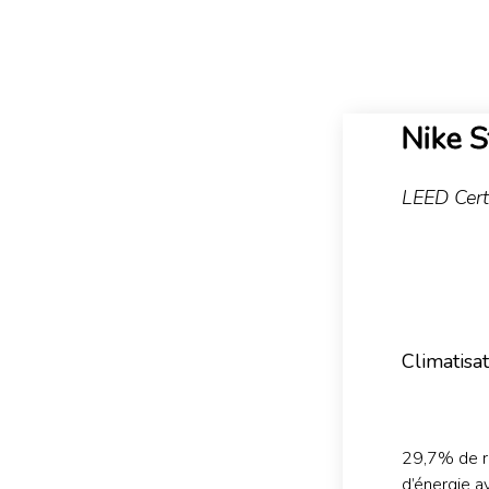
Nike 
LEED
Cert
Climatisat
29,7% de r
d’énergie a