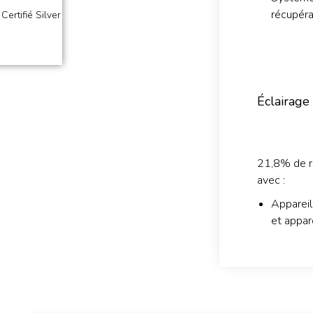
récupéra
Certifié Silver
Éclairage 
21,8% de r
avec :
Appareil
et appare