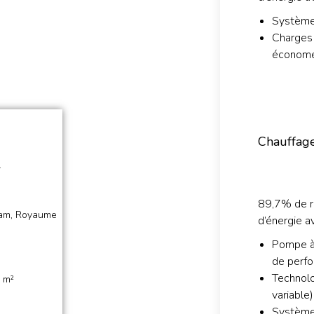
Système
Charges 
économe
Chauffag
l
89,7% de r
am, Royaume
d’énergie a
Pompe à 
de perf
Technolo
 m²
variable)
Système 